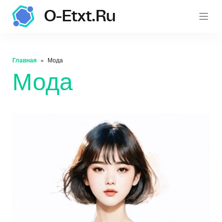
O-Etxt.ru
o-etxt.ru
Главная
Мода
Мода